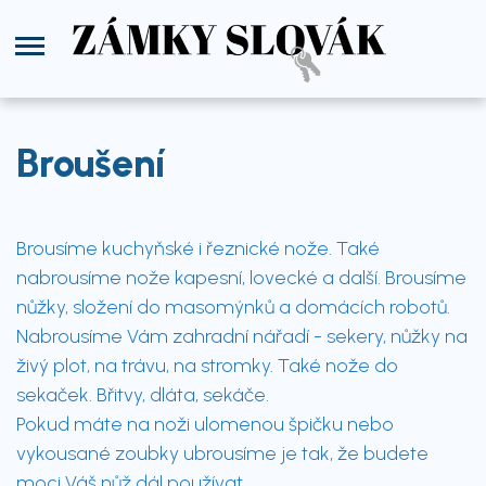
Broušení
Brousíme kuchyňské i řeznické nože. Také
nabrousíme nože kapesní, lovecké a další. Brousíme
nůžky, složení do masomýnků a domácích robotů.
Nabrousíme Vám zahradní nářadí - sekery, nůžky na
živý plot, na trávu, na stromky. Také nože do
sekaček. Břitvy, dláta, sekáče.
Pokud máte na noži ulomenou špičku nebo
vykousané zoubky ubrousíme je tak, že budete
moci Váš nůž dál používat.