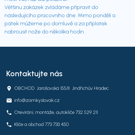
Většinu zakázek zvládáme připravit do
následujícího pracovního dne. Mimo pondělí a
pátek můžeme po domluvě a za příplatek
nabrousit nože do několika hodin.
Kontaktujte nás
OBCHOD Jarošovská 155/II Jindřichův Hradec
info@zamkyslovak.cz
Otevírání, montáže, autoklíče
732 529 211
Klíče a obchod
773 733 450